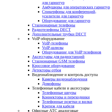
для гарнитур
Амбушюры для операторских гарнитур
Cпикерфоны для конференций,
усилители для гарнитур
Оборудование для гарнитур
Стационарные телефоны
Радиотелефоны DECT
Дополнительные трубки DECT
VoIP оборудование
VoIP-телефоны
VoIP-шлюзы
Оборудование для VoIP телефонов
Аксессуары для радиостанций
Стационарные GSM телефоны
Кроссовое оборудование
Детекторы отбоя
Видеонаблюдение и контроль доступа
Камеры видеонаблюдения
Домофоны
Телефонные кабели и аксессуары
Телефонные шнуры
Коннекторы и переходники
Телефонные розетки и вилки
Крепеж для кабеля
Офисные АТС аналоговые