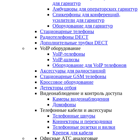
для гарнитур
Амбушюры для операторских гарнитур
Cпикерфоны для конференций,
усилители для гарнитур
Оборудование для гарнитур
Стационарные телефоны
Радиотелефоны DECT
Дополнительные трубки DECT
VoIP оборудование
VoIP-телефоны
VoIP-шлюзы
Оборудование для VoIP телефонов
Аксессуары для радиостанций
Стационарные GSM телефоны
Кроссовое оборудование
Детекторы отбоя
Видеонаблюдение и контроль доступа
Камеры видеонаблюдения
Домофоны
Телефонные кабели и аксессуары
Телефонные шнуры
Коннекторы и переходники
Телефонные розетки и вилки
Крепеж для кабеля
Офисные АТС аналоговые