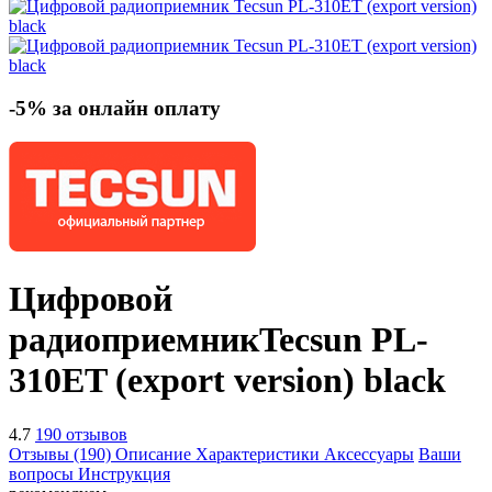
-5% за онлайн оплату
Цифровой
радиоприемник
Tecsun PL-
310ET (export version)
black
4.7
190 отзывов
Отзывы (190)
Описание
Характеристики
Аксессуары
Ваши
вопросы
Инструкция