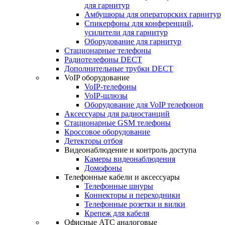
для гарнитур
Амбушюры для операторских гарнитур
Cпикерфоны для конференций,
усилители для гарнитур
Оборудование для гарнитур
Стационарные телефоны
Радиотелефоны DECT
Дополнительные трубки DECT
VoIP оборудование
VoIP-телефоны
VoIP-шлюзы
Оборудование для VoIP телефонов
Аксессуары для радиостанций
Стационарные GSM телефоны
Кроссовое оборудование
Детекторы отбоя
Видеонаблюдение и контроль доступа
Камеры видеонаблюдения
Домофоны
Телефонные кабели и аксессуары
Телефонные шнуры
Коннекторы и переходники
Телефонные розетки и вилки
Крепеж для кабеля
Офисные АТС аналоговые