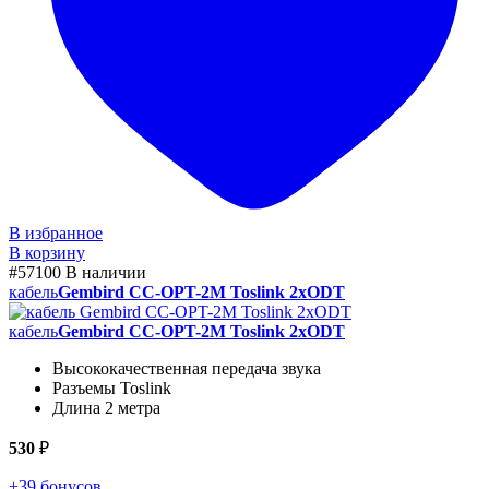
В избранное
В корзину
#57100
В наличии
кабель
Gembird CC-OPT-2M Toslink 2xODT
кабель
Gembird CC-OPT-2M Toslink 2xODT
Высококачественная передача звука
Разъемы Toslink
Длина 2 метра
530
₽
+39 бонусов