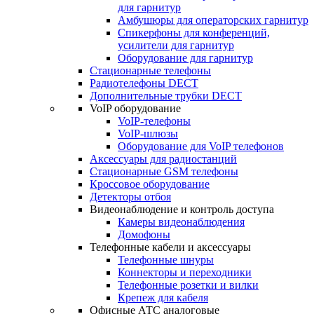
для гарнитур
Амбушюры для операторских гарнитур
Cпикерфоны для конференций,
усилители для гарнитур
Оборудование для гарнитур
Стационарные телефоны
Радиотелефоны DECT
Дополнительные трубки DECT
VoIP оборудование
VoIP-телефоны
VoIP-шлюзы
Оборудование для VoIP телефонов
Аксессуары для радиостанций
Стационарные GSM телефоны
Кроссовое оборудование
Детекторы отбоя
Видеонаблюдение и контроль доступа
Камеры видеонаблюдения
Домофоны
Телефонные кабели и аксессуары
Телефонные шнуры
Коннекторы и переходники
Телефонные розетки и вилки
Крепеж для кабеля
Офисные АТС аналоговые