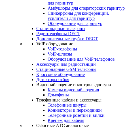
для гарнитур
Амбушюры для операторских гарнитур
Cпикерфоны для конференций,
усилители для гарнитур
Оборудование для гарнитур
Стационарные телефоны
Радиотелефоны DECT
Дополнительные трубки DECT
VoIP оборудование
VoIP-телефоны
VoIP-шлюзы
Оборудование для VoIP телефонов
Аксессуары для радиостанций
Стационарные GSM телефоны
Кроссовое оборудование
Детекторы отбоя
Видеонаблюдение и контроль доступа
Камеры видеонаблюдения
Домофоны
Телефонные кабели и аксессуары
Телефонные шнуры
Коннекторы и переходники
Телефонные розетки и вилки
Крепеж для кабеля
Офисные АТС аналоговые