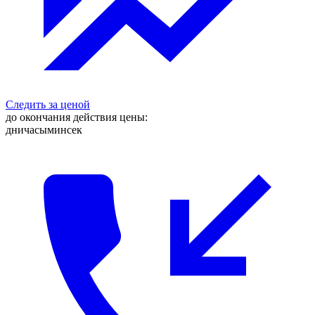
Следить за ценой
до окончания действия цены:
дни
часы
мин
сек