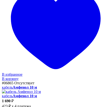
В избранное
В корзину
#06865
Отсутствует
кабель
Амфенол 10 м
кабель
Амфенол 10 м
1 690
₽
423 ₽
x 4 платежа