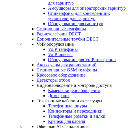
для гарнитур
Амбушюры для операторских гарнитур
Cпикерфоны для конференций,
усилители для гарнитур
Оборудование для гарнитур
Стационарные телефоны
Радиотелефоны DECT
Дополнительные трубки DECT
VoIP оборудование
VoIP-телефоны
VoIP-шлюзы
Оборудование для VoIP телефонов
Аксессуары для радиостанций
Стационарные GSM телефоны
Кроссовое оборудование
Детекторы отбоя
Видеонаблюдение и контроль доступа
Камеры видеонаблюдения
Домофоны
Телефонные кабели и аксессуары
Телефонные шнуры
Коннекторы и переходники
Телефонные розетки и вилки
Крепеж для кабеля
Офисные АТС аналоговые