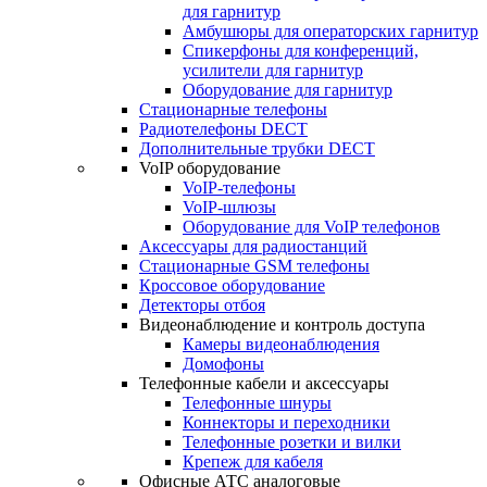
для гарнитур
Амбушюры для операторских гарнитур
Cпикерфоны для конференций,
усилители для гарнитур
Оборудование для гарнитур
Стационарные телефоны
Радиотелефоны DECT
Дополнительные трубки DECT
VoIP оборудование
VoIP-телефоны
VoIP-шлюзы
Оборудование для VoIP телефонов
Аксессуары для радиостанций
Стационарные GSM телефоны
Кроссовое оборудование
Детекторы отбоя
Видеонаблюдение и контроль доступа
Камеры видеонаблюдения
Домофоны
Телефонные кабели и аксессуары
Телефонные шнуры
Коннекторы и переходники
Телефонные розетки и вилки
Крепеж для кабеля
Офисные АТС аналоговые