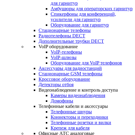
для гарнитур
Амбушюры для операторских гарнитур
Cпикерфоны для конференций,
усилители для гарнитур
Оборудование для гарнитур
Стационарные телефоны
Радиотелефоны DECT
Дополнительные трубки DECT
VoIP оборудование
VoIP-телефоны
VoIP-шлюзы
Оборудование для VoIP телефонов
Аксессуары для радиостанций
Стационарные GSM телефоны
Кроссовое оборудование
Детекторы отбоя
Видеонаблюдение и контроль доступа
Камеры видеонаблюдения
Домофоны
Телефонные кабели и аксессуары
Телефонные шнуры
Коннекторы и переходники
Телефонные розетки и вилки
Крепеж для кабеля
Офисные АТС аналоговые