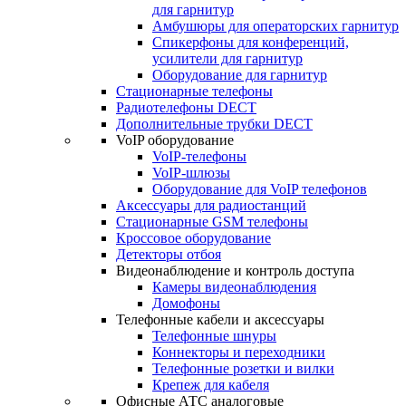
для гарнитур
Амбушюры для операторских гарнитур
Cпикерфоны для конференций,
усилители для гарнитур
Оборудование для гарнитур
Стационарные телефоны
Радиотелефоны DECT
Дополнительные трубки DECT
VoIP оборудование
VoIP-телефоны
VoIP-шлюзы
Оборудование для VoIP телефонов
Аксессуары для радиостанций
Стационарные GSM телефоны
Кроссовое оборудование
Детекторы отбоя
Видеонаблюдение и контроль доступа
Камеры видеонаблюдения
Домофоны
Телефонные кабели и аксессуары
Телефонные шнуры
Коннекторы и переходники
Телефонные розетки и вилки
Крепеж для кабеля
Офисные АТС аналоговые