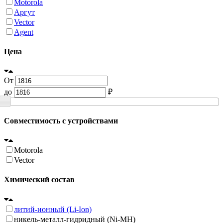
Motorola
Аргут
Vector
Agent
Цена
От
до
₽
Совместимость с устройствами
Motorola
Vector
Химический состав
литий-ионный (Li-Ion)
никель-металл-гидридный (Ni-MH)