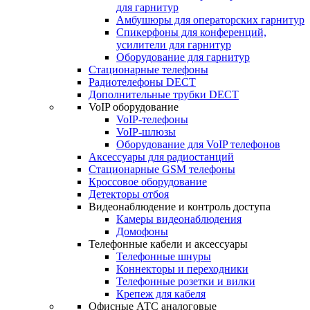
для гарнитур
Амбушюры для операторских гарнитур
Cпикерфоны для конференций,
усилители для гарнитур
Оборудование для гарнитур
Стационарные телефоны
Радиотелефоны DECT
Дополнительные трубки DECT
VoIP оборудование
VoIP-телефоны
VoIP-шлюзы
Оборудование для VoIP телефонов
Аксессуары для радиостанций
Стационарные GSM телефоны
Кроссовое оборудование
Детекторы отбоя
Видеонаблюдение и контроль доступа
Камеры видеонаблюдения
Домофоны
Телефонные кабели и аксессуары
Телефонные шнуры
Коннекторы и переходники
Телефонные розетки и вилки
Крепеж для кабеля
Офисные АТС аналоговые