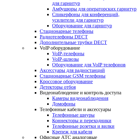
для гарнитур
Амбушюры для операторских гарнитур
Cпикерфоны для конференций,
усилители для гарнитур
Оборудование для гарнитур
Стационарные телефоны
Радиотелефоны DECT
Дополнительные трубки DECT
VoIP оборудование
VoIP-телефоны
VoIP-шлюзы
Оборудование для VoIP телефонов
Аксессуары для радиостанций
Стационарные GSM телефоны
Кроссовое оборудование
Детекторы отбоя
Видеонаблюдение и контроль доступа
Камеры видеонаблюдения
Домофоны
Телефонные кабели и аксессуары
Телефонные шнуры
Коннекторы и переходники
Телефонные розетки и вилки
Крепеж для кабеля
Офисные АТС аналоговые