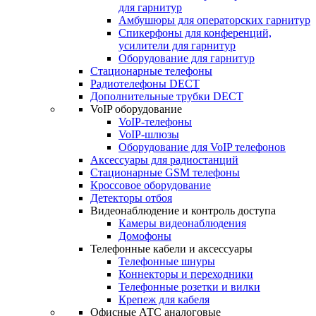
для гарнитур
Амбушюры для операторских гарнитур
Cпикерфоны для конференций,
усилители для гарнитур
Оборудование для гарнитур
Стационарные телефоны
Радиотелефоны DECT
Дополнительные трубки DECT
VoIP оборудование
VoIP-телефоны
VoIP-шлюзы
Оборудование для VoIP телефонов
Аксессуары для радиостанций
Стационарные GSM телефоны
Кроссовое оборудование
Детекторы отбоя
Видеонаблюдение и контроль доступа
Камеры видеонаблюдения
Домофоны
Телефонные кабели и аксессуары
Телефонные шнуры
Коннекторы и переходники
Телефонные розетки и вилки
Крепеж для кабеля
Офисные АТС аналоговые