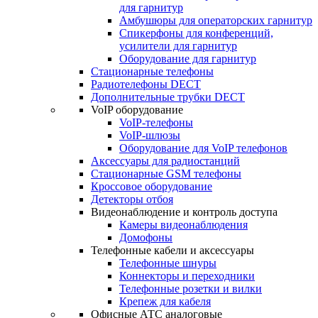
для гарнитур
Амбушюры для операторских гарнитур
Cпикерфоны для конференций,
усилители для гарнитур
Оборудование для гарнитур
Стационарные телефоны
Радиотелефоны DECT
Дополнительные трубки DECT
VoIP оборудование
VoIP-телефоны
VoIP-шлюзы
Оборудование для VoIP телефонов
Аксессуары для радиостанций
Стационарные GSM телефоны
Кроссовое оборудование
Детекторы отбоя
Видеонаблюдение и контроль доступа
Камеры видеонаблюдения
Домофоны
Телефонные кабели и аксессуары
Телефонные шнуры
Коннекторы и переходники
Телефонные розетки и вилки
Крепеж для кабеля
Офисные АТС аналоговые