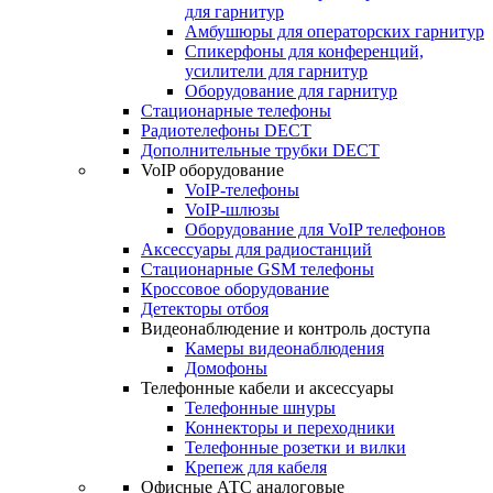
для гарнитур
Амбушюры для операторских гарнитур
Cпикерфоны для конференций,
усилители для гарнитур
Оборудование для гарнитур
Стационарные телефоны
Радиотелефоны DECT
Дополнительные трубки DECT
VoIP оборудование
VoIP-телефоны
VoIP-шлюзы
Оборудование для VoIP телефонов
Аксессуары для радиостанций
Стационарные GSM телефоны
Кроссовое оборудование
Детекторы отбоя
Видеонаблюдение и контроль доступа
Камеры видеонаблюдения
Домофоны
Телефонные кабели и аксессуары
Телефонные шнуры
Коннекторы и переходники
Телефонные розетки и вилки
Крепеж для кабеля
Офисные АТС аналоговые