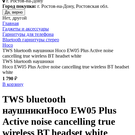
г.
Ростов-на-Дону
Город покупки:
г. Ростов-на-Дону, Ростовская обл.
Да, верно
Нет, другой
Главная
Гаджеты и аксессуары
Гарнитуры для телефона
Bluetooth гарнитуры стерео
Hoco
TWS bluetooth наушники Hoco EW05 Plus Active noise
cancelling true wireless BT headset white
TWS bluetooth наушники
Hoco EW05 Plus Active noise cancelling true wireless BT headset
white
1 790
₽
В корзину
TWS bluetooth
наушники
Hoco EW05 Plus
Active noise cancelling true
wireless BT headset
white