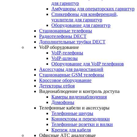
для гарнитур
Амбушюры для операторских гарнитур
Cпикерфоны для конференций,
усилители для гарнитур
Оборудование для гарнитур
Стационарные телефоны
Радиотелефоны DECT
Дополнительные трубки DECT
VoIP оборудование
VoIP-телефоны
VoIP-шлюзы
Оборудование для VoIP телефонов
Аксессуары для радиостанций
Стационарные GSM телефоны
Кроссовое оборудование
Детекторы отбоя
Видеонаблюдение и контроль доступа
Камеры видеонаблюдения
Домофоны
Телефонные кабели и аксессуары
Телефонные шнуры
Коннекторы и переходники
Телефонные розетки и вилки
Крепеж для кабеля
Офисные АТС аналоговые