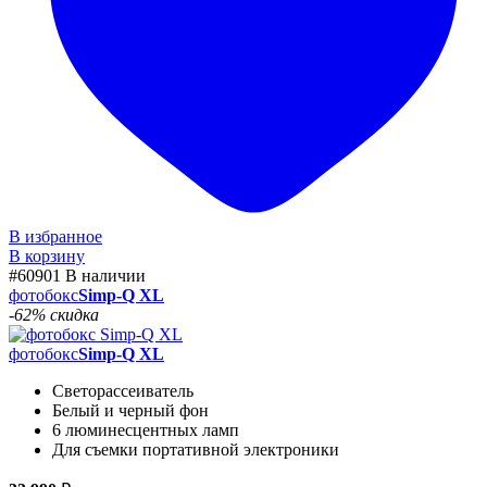
В избранное
В корзину
#60901
В наличии
фотобокс
Simp-Q XL
-62% скидка
фотобокс
Simp-Q XL
Светорассеиватель
Белый и черный фон
6 люминесцентных ламп
Для съемки портативной электроники