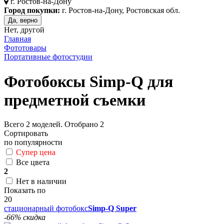
г.
Ростов-на-Дону
Город покупки:
г. Ростов-на-Дону, Ростовская обл.
Да, верно
Нет, другой
Главная
Фототовары
Портативные фотостудии
Фотобоксы Simp-Q для
предметной съемки
Всего
2
моделей. Отобрано
2
Сортировать
по популярности
Супер цена
Все цвета
2
Нет в наличии
Показать по
20
стационарный фотобокс
Simp-Q Super
-66% скидка