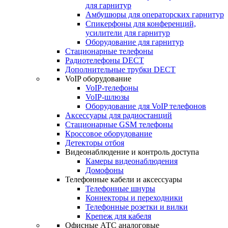
для гарнитур
Амбушюры для операторских гарнитур
Cпикерфоны для конференций,
усилители для гарнитур
Оборудование для гарнитур
Стационарные телефоны
Радиотелефоны DECT
Дополнительные трубки DECT
VoIP оборудование
VoIP-телефоны
VoIP-шлюзы
Оборудование для VoIP телефонов
Аксессуары для радиостанций
Стационарные GSM телефоны
Кроссовое оборудование
Детекторы отбоя
Видеонаблюдение и контроль доступа
Камеры видеонаблюдения
Домофоны
Телефонные кабели и аксессуары
Телефонные шнуры
Коннекторы и переходники
Телефонные розетки и вилки
Крепеж для кабеля
Офисные АТС аналоговые