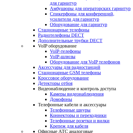
для гарнитур
Амбушюры для операторских гарнитур
Cпикерфоны для конференций,
усилители для гарнитур
Оборудование для гарнитур
Стационарные телефоны
Радиотелефоны DECT
Дополнительные трубки DECT
VoIP оборудование
VoIP-телефоны
VoIP-шлюзы
Оборудование для VoIP телефонов
Аксессуары для радиостанций
Стационарные GSM телефоны
Кроссовое оборудование
Детекторы отбоя
Видеонаблюдение и контроль доступа
Камеры видеонаблюдения
Домофоны
Телефонные кабели и аксессуары
Телефонные шнуры
Коннекторы и переходники
Телефонные розетки и вилки
Крепеж для кабеля
Офисные АТС аналоговые