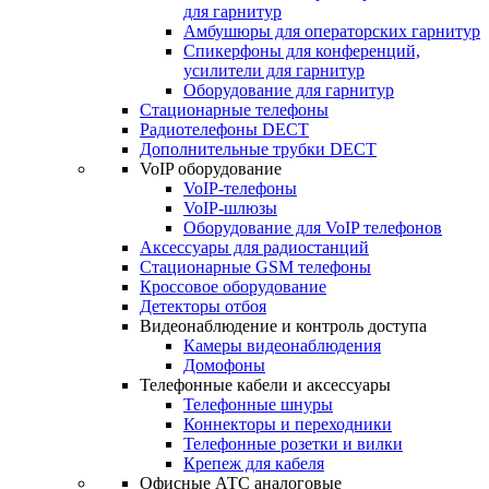
для гарнитур
Амбушюры для операторских гарнитур
Cпикерфоны для конференций,
усилители для гарнитур
Оборудование для гарнитур
Стационарные телефоны
Радиотелефоны DECT
Дополнительные трубки DECT
VoIP оборудование
VoIP-телефоны
VoIP-шлюзы
Оборудование для VoIP телефонов
Аксессуары для радиостанций
Стационарные GSM телефоны
Кроссовое оборудование
Детекторы отбоя
Видеонаблюдение и контроль доступа
Камеры видеонаблюдения
Домофоны
Телефонные кабели и аксессуары
Телефонные шнуры
Коннекторы и переходники
Телефонные розетки и вилки
Крепеж для кабеля
Офисные АТС аналоговые