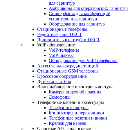
для гарнитур
Амбушюры для операторских гарнитур
Cпикерфоны для конференций,
усилители для гарнитур
Оборудование для гарнитур
Стационарные телефоны
Радиотелефоны DECT
Дополнительные трубки DECT
VoIP оборудование
VoIP-телефоны
VoIP-шлюзы
Оборудование для VoIP телефонов
Аксессуары для радиостанций
Стационарные GSM телефоны
Кроссовое оборудование
Детекторы отбоя
Видеонаблюдение и контроль доступа
Камеры видеонаблюдения
Домофоны
Телефонные кабели и аксессуары
Телефонные шнуры
Коннекторы и переходники
Телефонные розетки и вилки
Крепеж для кабеля
Офисные АТС аналоговые