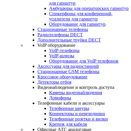
для гарнитур
Амбушюры для операторских гарнитур
Cпикерфоны для конференций,
усилители для гарнитур
Оборудование для гарнитур
Стационарные телефоны
Радиотелефоны DECT
Дополнительные трубки DECT
VoIP оборудование
VoIP-телефоны
VoIP-шлюзы
Оборудование для VoIP телефонов
Аксессуары для радиостанций
Стационарные GSM телефоны
Кроссовое оборудование
Детекторы отбоя
Видеонаблюдение и контроль доступа
Камеры видеонаблюдения
Домофоны
Телефонные кабели и аксессуары
Телефонные шнуры
Коннекторы и переходники
Телефонные розетки и вилки
Крепеж для кабеля
Офисные АТС аналоговые