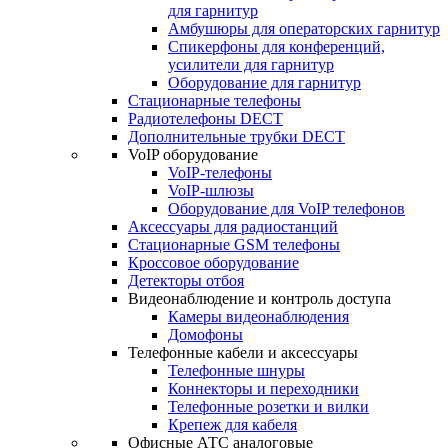
для гарнитур
Амбушюры для операторских гарнитур
Cпикерфоны для конференций,
усилители для гарнитур
Оборудование для гарнитур
Стационарные телефоны
Радиотелефоны DECT
Дополнительные трубки DECT
VoIP оборудование
VoIP-телефоны
VoIP-шлюзы
Оборудование для VoIP телефонов
Аксессуары для радиостанций
Стационарные GSM телефоны
Кроссовое оборудование
Детекторы отбоя
Видеонаблюдение и контроль доступа
Камеры видеонаблюдения
Домофоны
Телефонные кабели и аксессуары
Телефонные шнуры
Коннекторы и переходники
Телефонные розетки и вилки
Крепеж для кабеля
Офисные АТС аналоговые