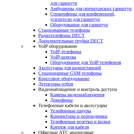
для гарнитур
Амбушюры для операторских гарнитур
Cпикерфоны для конференций,
усилители для гарнитур
Оборудование для гарнитур
Стационарные телефоны
Радиотелефоны DECT
Дополнительные трубки DECT
VoIP оборудование
VoIP-телефоны
VoIP-шлюзы
Оборудование для VoIP телефонов
Аксессуары для радиостанций
Стационарные GSM телефоны
Кроссовое оборудование
Детекторы отбоя
Видеонаблюдение и контроль доступа
Камеры видеонаблюдения
Домофоны
Телефонные кабели и аксессуары
Телефонные шнуры
Коннекторы и переходники
Телефонные розетки и вилки
Крепеж для кабеля
Офисные АТС аналоговые