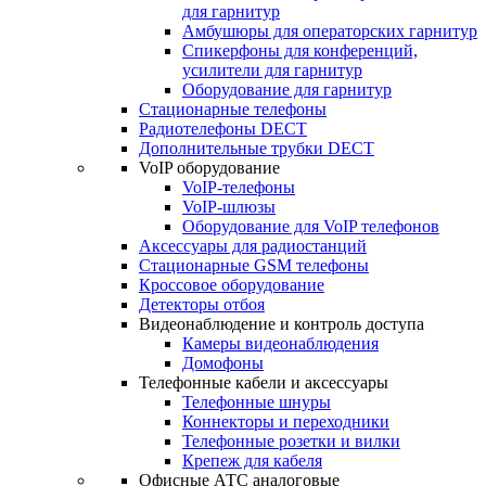
для гарнитур
Амбушюры для операторских гарнитур
Cпикерфоны для конференций,
усилители для гарнитур
Оборудование для гарнитур
Стационарные телефоны
Радиотелефоны DECT
Дополнительные трубки DECT
VoIP оборудование
VoIP-телефоны
VoIP-шлюзы
Оборудование для VoIP телефонов
Аксессуары для радиостанций
Стационарные GSM телефоны
Кроссовое оборудование
Детекторы отбоя
Видеонаблюдение и контроль доступа
Камеры видеонаблюдения
Домофоны
Телефонные кабели и аксессуары
Телефонные шнуры
Коннекторы и переходники
Телефонные розетки и вилки
Крепеж для кабеля
Офисные АТС аналоговые