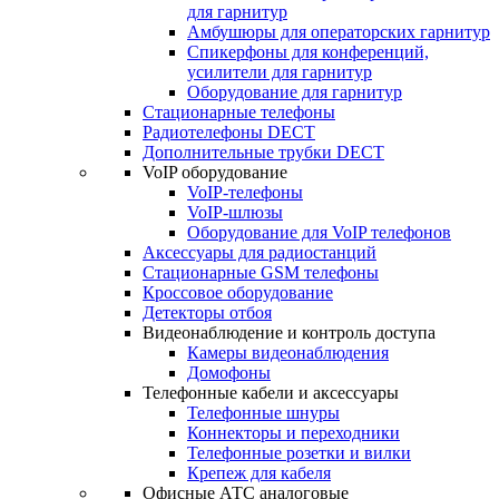
для гарнитур
Амбушюры для операторских гарнитур
Cпикерфоны для конференций,
усилители для гарнитур
Оборудование для гарнитур
Стационарные телефоны
Радиотелефоны DECT
Дополнительные трубки DECT
VoIP оборудование
VoIP-телефоны
VoIP-шлюзы
Оборудование для VoIP телефонов
Аксессуары для радиостанций
Стационарные GSM телефоны
Кроссовое оборудование
Детекторы отбоя
Видеонаблюдение и контроль доступа
Камеры видеонаблюдения
Домофоны
Телефонные кабели и аксессуары
Телефонные шнуры
Коннекторы и переходники
Телефонные розетки и вилки
Крепеж для кабеля
Офисные АТС аналоговые