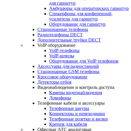
для гарнитур
Амбушюры для операторских гарнитур
Cпикерфоны для конференций,
усилители для гарнитур
Оборудование для гарнитур
Стационарные телефоны
Радиотелефоны DECT
Дополнительные трубки DECT
VoIP оборудование
VoIP-телефоны
VoIP-шлюзы
Оборудование для VoIP телефонов
Аксессуары для радиостанций
Стационарные GSM телефоны
Кроссовое оборудование
Детекторы отбоя
Видеонаблюдение и контроль доступа
Камеры видеонаблюдения
Домофоны
Телефонные кабели и аксессуары
Телефонные шнуры
Коннекторы и переходники
Телефонные розетки и вилки
Крепеж для кабеля
Офисные АТС аналоговые