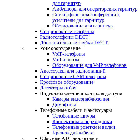
для гарнитур
Амбушюры для операторских гарнитур
Cпикерфоны для конференций,
усилители для гарнитур
Оборудование для гарнитур
Стационарные телефоны
Радиотелефоны DECT
Дополнительные трубки DECT
VoIP оборудование
VoIP-телефоны
VoIP-шлюзы
Оборудование для VoIP телефонов
Аксессуары для радиостанций
Стационарные GSM телефоны
Кроссовое оборудование
Детекторы отбоя
Видеонаблюдение и контроль доступа
Камеры видеонаблюдения
Домофоны
Телефонные кабели и аксессуары
Телефонные шнуры
Коннекторы и переходники
Телефонные розетки и вилки
Крепеж для кабеля
Офисные АТС аналоговые