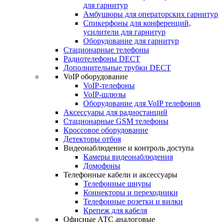
для гарнитур
Амбушюры для операторских гарнитур
Cпикерфоны для конференций,
усилители для гарнитур
Оборудование для гарнитур
Стационарные телефоны
Радиотелефоны DECT
Дополнительные трубки DECT
VoIP оборудование
VoIP-телефоны
VoIP-шлюзы
Оборудование для VoIP телефонов
Аксессуары для радиостанций
Стационарные GSM телефоны
Кроссовое оборудование
Детекторы отбоя
Видеонаблюдение и контроль доступа
Камеры видеонаблюдения
Домофоны
Телефонные кабели и аксессуары
Телефонные шнуры
Коннекторы и переходники
Телефонные розетки и вилки
Крепеж для кабеля
Офисные АТС аналоговые