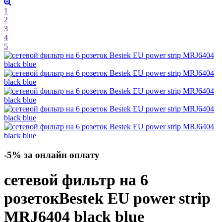
1
2
3
4
5
-5% за онлайн оплату
сетевой фильтр на 6
розеток
Bestek EU power strip
MRJ6404
black blue