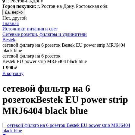
г.
Ростов-на-Дону
Город покупки:
г. Ростов-на-Дону, Ростовская обл.
Да, верно
Нет, другой
Главная
Источники питания и свет
Сетевые розетки, фильтры и удлинители
Bestek
сетевой фильтр на 6 розеток Bestek EU power strip MRJ6404
black blue
сетевой фильтр на 6 розеток
Bestek EU power strip MRJ6404 black blue
1 990
₽
В корзину
сетевой фильтр на 6
розеток
Bestek EU power strip
MRJ6404
black blue