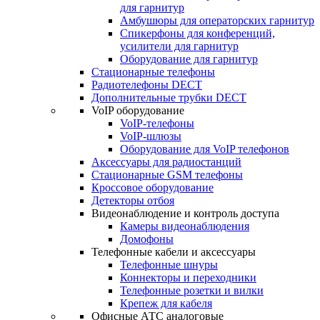
для гарнитур
Амбушюры для операторских гарнитур
Cпикерфоны для конференций,
усилители для гарнитур
Оборудование для гарнитур
Стационарные телефоны
Радиотелефоны DECT
Дополнительные трубки DECT
VoIP оборудование
VoIP-телефоны
VoIP-шлюзы
Оборудование для VoIP телефонов
Аксессуары для радиостанций
Стационарные GSM телефоны
Кроссовое оборудование
Детекторы отбоя
Видеонаблюдение и контроль доступа
Камеры видеонаблюдения
Домофоны
Телефонные кабели и аксессуары
Телефонные шнуры
Коннекторы и переходники
Телефонные розетки и вилки
Крепеж для кабеля
Офисные АТС аналоговые