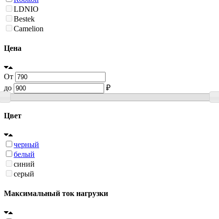
LDNIO
Bestek
Camelion
Цена
От
до
₽
Цвет
черный
белый
синий
серый
Максимальный ток нагрузки