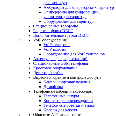
для гарнитур
Амбушюры для операторских гарнитур
Cпикерфоны для конференций,
усилители для гарнитур
Оборудование для гарнитур
Стационарные телефоны
Радиотелефоны DECT
Дополнительные трубки DECT
VoIP оборудование
VoIP-телефоны
VoIP-шлюзы
Оборудование для VoIP телефонов
Аксессуары для радиостанций
Стационарные GSM телефоны
Кроссовое оборудование
Детекторы отбоя
Видеонаблюдение и контроль доступа
Камеры видеонаблюдения
Домофоны
Телефонные кабели и аксессуары
Телефонные шнуры
Коннекторы и переходники
Телефонные розетки и вилки
Крепеж для кабеля
Офисные АТС аналоговые