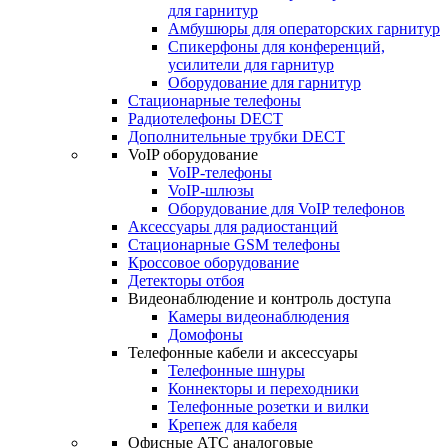
для гарнитур
Амбушюры для операторских гарнитур
Cпикерфоны для конференций,
усилители для гарнитур
Оборудование для гарнитур
Стационарные телефоны
Радиотелефоны DECT
Дополнительные трубки DECT
VoIP оборудование
VoIP-телефоны
VoIP-шлюзы
Оборудование для VoIP телефонов
Аксессуары для радиостанций
Стационарные GSM телефоны
Кроссовое оборудование
Детекторы отбоя
Видеонаблюдение и контроль доступа
Камеры видеонаблюдения
Домофоны
Телефонные кабели и аксессуары
Телефонные шнуры
Коннекторы и переходники
Телефонные розетки и вилки
Крепеж для кабеля
Офисные АТС аналоговые