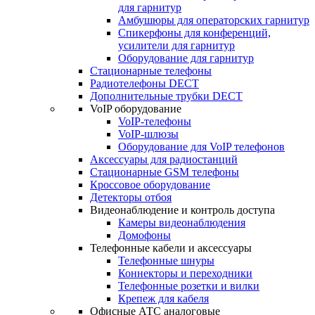
для гарнитур
Амбушюры для операторских гарнитур
Cпикерфоны для конференций,
усилители для гарнитур
Оборудование для гарнитур
Стационарные телефоны
Радиотелефоны DECT
Дополнительные трубки DECT
VoIP оборудование
VoIP-телефоны
VoIP-шлюзы
Оборудование для VoIP телефонов
Аксессуары для радиостанций
Стационарные GSM телефоны
Кроссовое оборудование
Детекторы отбоя
Видеонаблюдение и контроль доступа
Камеры видеонаблюдения
Домофоны
Телефонные кабели и аксессуары
Телефонные шнуры
Коннекторы и переходники
Телефонные розетки и вилки
Крепеж для кабеля
Офисные АТС аналоговые