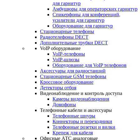
для гарнитур
Амбушюры для операторских гарнитур
Cпикерфоны для конференций,
усилители для гарнитур
Оборудование для гарнитур
Стационарные телефоны
Радиотелефоны DECT
Дополнительные трубки DECT
VoIP оборудование
VoIP-телефоны
VoIP-шлюзы
Оборудование для VoIP телефонов
Аксессуары для радиостанций
Стационарные GSM телефоны
Кроссовое оборудование
Детекторы отбоя
Видеонаблюдение и контроль доступа
Камеры видеонаблюдения
Домофоны
Телефонные кабели и аксессуары
Телефонные шнуры
Коннекторы и переходники
Телефонные розетки и вилки
Крепеж для кабеля
Офисные АТС аналоговые