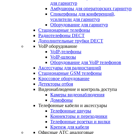
для гарнитур
Амбушюры для операторских гарнитур
Cпикерфоны для конференций,
усилители для гарнитур
Оборудование для гарнитур
Стационарные телефоны
Радиотелефоны DECT
Дополнительные трубки DECT
VoIP оборудование
VoIP-телефоны
VoIP-шлюзы
Оборудование для VoIP телефонов
Аксессуары для радиостанций
Стационарные GSM телефоны
Кроссовое оборудование
Детекторы отбоя
Видеонаблюдение и контроль доступа
Камеры видеонаблюдения
Домофоны
Телефонные кабели и аксессуары
Телефонные шнуры
Коннекторы и переходники
Телефонные розетки и вилки
Крепеж для кабеля
Офисные АТС аналоговые