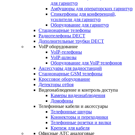
для гарнитур
Амбушюры для операторских гарнитур
Cпикерфоны для конференций,
усилители для гарнитур
Оборудование для гарнитур
Стационарные телефоны
Радиотелефоны DECT
Дополнительные трубки DECT
VoIP оборудование
VoIP-телефоны
VoIP-шлюзы
Оборудование для VoIP телефонов
Аксессуары для радиостанций
Стационарные GSM телефоны
Кроссовое оборудование
Детекторы отбоя
Видеонаблюдение и контроль доступа
Камеры видеонаблюдения
Домофоны
Телефонные кабели и аксессуары
Телефонные шнуры
Коннекторы и переходники
Телефонные розетки и вилки
Крепеж для кабеля
Офисные АТС аналоговые