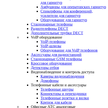
для гарнитур
Амбушюры для операторских гарнитур
Cпикерфоны для конференций,
усилители для гарнитур
Оборудование для гарнитур
Стационарные телефоны
Радиотелефоны DECT
Дополнительные трубки DECT
VoIP оборудование
VoIP-телефоны
VoIP-шлюзы
Оборудование для VoIP телефонов
Аксессуары для радиостанций
Стационарные GSM телефоны
Кроссовое оборудование
Детекторы отбоя
Видеонаблюдение и контроль доступа
Камеры видеонаблюдения
Домофоны
Телефонные кабели и аксессуары
Телефонные шнуры
Коннекторы и переходники
Телефонные розетки и вилки
Крепеж для кабеля
Офисные АТС аналоговые