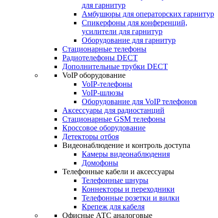
для гарнитур
Амбушюры для операторских гарнитур
Cпикерфоны для конференций,
усилители для гарнитур
Оборудование для гарнитур
Стационарные телефоны
Радиотелефоны DECT
Дополнительные трубки DECT
VoIP оборудование
VoIP-телефоны
VoIP-шлюзы
Оборудование для VoIP телефонов
Аксессуары для радиостанций
Стационарные GSM телефоны
Кроссовое оборудование
Детекторы отбоя
Видеонаблюдение и контроль доступа
Камеры видеонаблюдения
Домофоны
Телефонные кабели и аксессуары
Телефонные шнуры
Коннекторы и переходники
Телефонные розетки и вилки
Крепеж для кабеля
Офисные АТС аналоговые