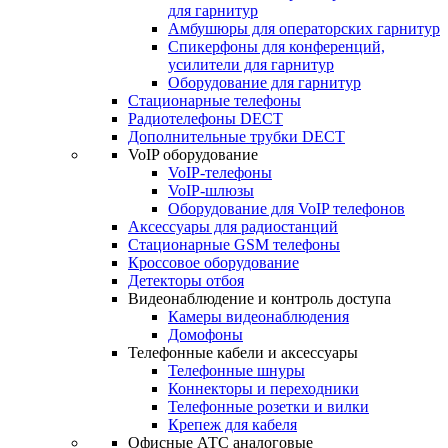
для гарнитур
Амбушюры для операторских гарнитур
Cпикерфоны для конференций,
усилители для гарнитур
Оборудование для гарнитур
Стационарные телефоны
Радиотелефоны DECT
Дополнительные трубки DECT
VoIP оборудование
VoIP-телефоны
VoIP-шлюзы
Оборудование для VoIP телефонов
Аксессуары для радиостанций
Стационарные GSM телефоны
Кроссовое оборудование
Детекторы отбоя
Видеонаблюдение и контроль доступа
Камеры видеонаблюдения
Домофоны
Телефонные кабели и аксессуары
Телефонные шнуры
Коннекторы и переходники
Телефонные розетки и вилки
Крепеж для кабеля
Офисные АТС аналоговые