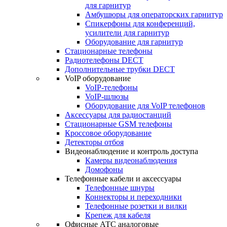
для гарнитур
Амбушюры для операторских гарнитур
Cпикерфоны для конференций,
усилители для гарнитур
Оборудование для гарнитур
Стационарные телефоны
Радиотелефоны DECT
Дополнительные трубки DECT
VoIP оборудование
VoIP-телефоны
VoIP-шлюзы
Оборудование для VoIP телефонов
Аксессуары для радиостанций
Стационарные GSM телефоны
Кроссовое оборудование
Детекторы отбоя
Видеонаблюдение и контроль доступа
Камеры видеонаблюдения
Домофоны
Телефонные кабели и аксессуары
Телефонные шнуры
Коннекторы и переходники
Телефонные розетки и вилки
Крепеж для кабеля
Офисные АТС аналоговые