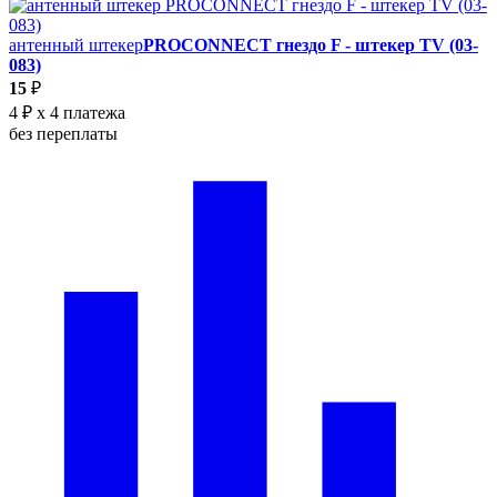
антенный штекер
PROCONNECT гнездо F - штекер TV (03-
083)
15
₽
4 ₽
x 4 платежа
без переплаты