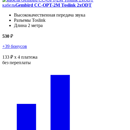
кабель
Gembird CC-OPT-2M Toslink 2xODT
Высококачественная передача звука
Разъемы Toslink
Длина 2 метра
530
₽
+39 бонусов
133 ₽
x 4 платежа
без переплаты