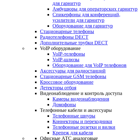
для гарнитур
Амбушюры для операторских гарнитур
Cпикерфоны для конференций,
усилители для гарнитур
Оборудование для гарнитур
Стационарные телефоны
Радиотелефоны DECT
Дополнительные трубки DECT
VoIP оборудование
VoIP-телефоны
VoIP-шлюзы
Оборудование для VoIP телефонов
Аксессуары для радиостанций
Стационарные GSM телефоны
Кроссовое оборудование
Детекторы отбоя
Видеонаблюдение и контроль доступа
Камеры видеонаблюдения
Домофоны
Телефонные кабели и аксессуары
Телефонные шнуры
Коннекторы и переходники
Телефонные розетки и вилки
Крепеж для кабеля
Офисные АТС аналоговые