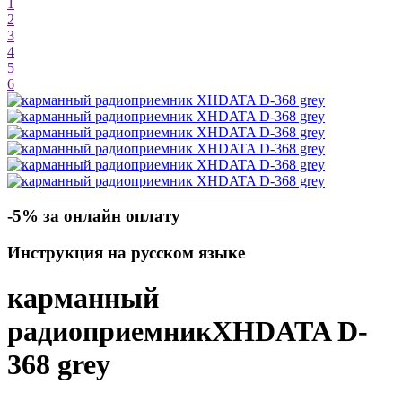
1
2
3
4
5
6
-5% за онлайн оплату
Инструкция на русском языке
карманный
радиоприемник
XHDATA D-
368
grey