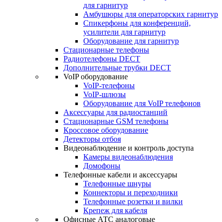
для гарнитур
Амбушюры для операторских гарнитур
Cпикерфоны для конференций,
усилители для гарнитур
Оборудование для гарнитур
Стационарные телефоны
Радиотелефоны DECT
Дополнительные трубки DECT
VoIP оборудование
VoIP-телефоны
VoIP-шлюзы
Оборудование для VoIP телефонов
Аксессуары для радиостанций
Стационарные GSM телефоны
Кроссовое оборудование
Детекторы отбоя
Видеонаблюдение и контроль доступа
Камеры видеонаблюдения
Домофоны
Телефонные кабели и аксессуары
Телефонные шнуры
Коннекторы и переходники
Телефонные розетки и вилки
Крепеж для кабеля
Офисные АТС аналоговые