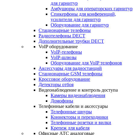
для гарнитур
Амбушюры для операторских гарнитур
Cпикерфоны для конференций,
усилители для гарнитур
Оборудование для гарнитур
Стационарные телефоны
Радиотелефоны DECT
Дополнительные трубки DECT
VoIP оборудование
VoIP-телефоны
VoIP-шлюзы
Оборудование для VoIP телефонов
Аксессуары для радиостанций
Стационарные GSM телефоны
Кроссовое оборудование
Детекторы отбоя
Видеонаблюдение и контроль доступа
Камеры видеонаблюдения
Домофоны
Телефонные кабели и аксессуары
Телефонные шнуры
Коннекторы и переходники
Телефонные розетки и вилки
Крепеж для кабеля
Офисные АТС аналоговые