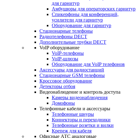
для гарнитур
Амбушюры для операторских гарнитур
Cпикерфоны для конференций,
усилители для гарнитур
Оборудование для гарнитур
Стационарные телефоны
Радиотелефоны DECT
Дополнительные трубки DECT
VoIP оборудование
VoIP-телефоны
VoIP-шлюзы
Оборудование для VoIP телефонов
Аксессуары для радиостанций
Стационарные GSM телефоны
Кроссовое оборудование
Детекторы отбоя
Видеонаблюдение и контроль доступа
Камеры видеонаблюдения
Домофоны
Телефонные кабели и аксессуары
Телефонные шнуры
Коннекторы и переходники
Телефонные розетки и вилки
Крепеж для кабеля
Офисные АТС аналоговые