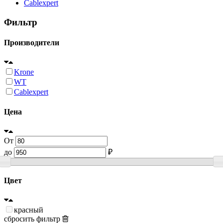
Cablexpert
Фильтр
Производители
Krone
WT
Cablexpert
Цена
От
до
₽
Цвет
красный
сбросить фильтр