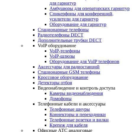
для гарнитур
Амбушюры для операторских гарнитур
Cпикерфоны для конференций,
усилители для гарнитур
Оборудование для гарнитур
Стационарные телефоны
Радиотелефоны DECT
Дополнительные трубки DECT
VoIP оборудование
VoIP-телефоны
VoIP-шлюзы
Оборудование для VoIP телефонов
Аксессуары для радиостанций
Стационарные GSM телефоны
Кроссовое оборудование
Детекторы отбоя
Видеонаблюдение и контроль доступа
Камеры видеонаблюдения
Домофоны
Телефонные кабели и аксессуары
Телефонные шнуры
Коннекторы и переходники
Телефонные розетки и вилки
Крепеж для кабеля
Офисные АТС аналоговые