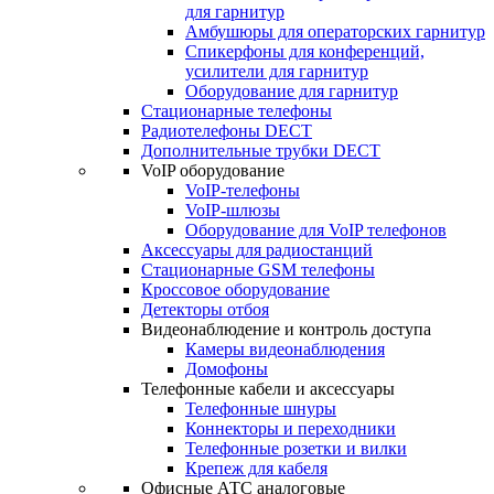
для гарнитур
Амбушюры для операторских гарнитур
Cпикерфоны для конференций,
усилители для гарнитур
Оборудование для гарнитур
Стационарные телефоны
Радиотелефоны DECT
Дополнительные трубки DECT
VoIP оборудование
VoIP-телефоны
VoIP-шлюзы
Оборудование для VoIP телефонов
Аксессуары для радиостанций
Стационарные GSM телефоны
Кроссовое оборудование
Детекторы отбоя
Видеонаблюдение и контроль доступа
Камеры видеонаблюдения
Домофоны
Телефонные кабели и аксессуары
Телефонные шнуры
Коннекторы и переходники
Телефонные розетки и вилки
Крепеж для кабеля
Офисные АТС аналоговые