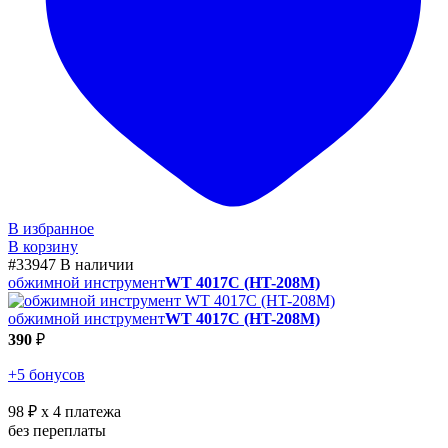
В избранное
В корзину
#33947
В наличии
обжимной инструмент
WT 4017C (HT-208M)
обжимной инструмент
WT 4017C (HT-208M)
390
₽
+5 бонусов
98 ₽
x 4 платежа
без переплаты