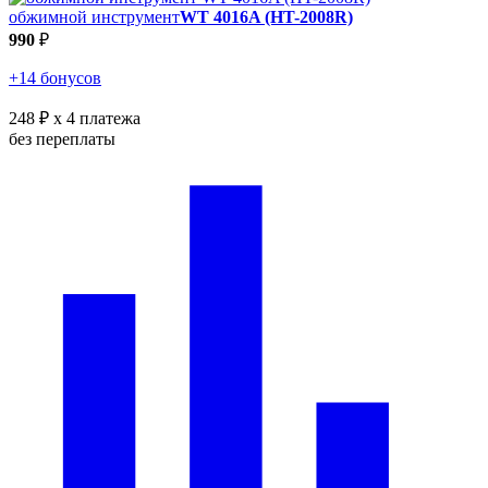
обжимной инструмент
WT 4016A (HT-2008R)
990
₽
+14 бонусов
248 ₽
x 4 платежа
без переплаты