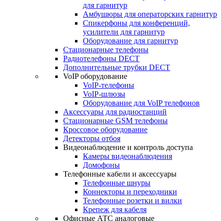
для гарнитур
Амбушюры для операторских гарнитур
Cпикерфоны для конференций,
усилители для гарнитур
Оборудование для гарнитур
Стационарные телефоны
Радиотелефоны DECT
Дополнительные трубки DECT
VoIP оборудование
VoIP-телефоны
VoIP-шлюзы
Оборудование для VoIP телефонов
Аксессуары для радиостанций
Стационарные GSM телефоны
Кроссовое оборудование
Детекторы отбоя
Видеонаблюдение и контроль доступа
Камеры видеонаблюдения
Домофоны
Телефонные кабели и аксессуары
Телефонные шнуры
Коннекторы и переходники
Телефонные розетки и вилки
Крепеж для кабеля
Офисные АТС аналоговые