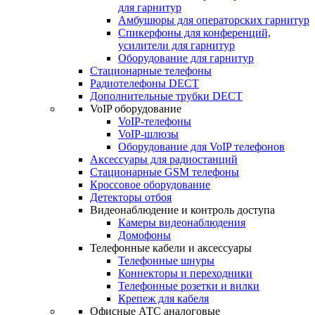
для гарнитур
Амбушюры для операторских гарнитур
Cпикерфоны для конференций,
усилители для гарнитур
Оборудование для гарнитур
Стационарные телефоны
Радиотелефоны DECT
Дополнительные трубки DECT
VoIP оборудование
VoIP-телефоны
VoIP-шлюзы
Оборудование для VoIP телефонов
Аксессуары для радиостанций
Стационарные GSM телефоны
Кроссовое оборудование
Детекторы отбоя
Видеонаблюдение и контроль доступа
Камеры видеонаблюдения
Домофоны
Телефонные кабели и аксессуары
Телефонные шнуры
Коннекторы и переходники
Телефонные розетки и вилки
Крепеж для кабеля
Офисные АТС аналоговые