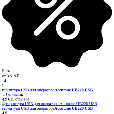
Есть
от
3 519
₽
14
гарнитура USB для оператора
Accutone UB220 USB
-21% скидка
4.9
615 отзывов
гарнитура USB для оператора
Accutone UB220 USB
4.9