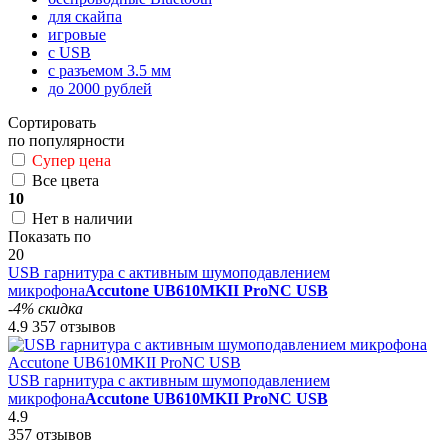
для скайпа
игровые
с USB
с разъемом 3.5 мм
до 2000 рублей
Сортировать
по популярности
Супер цена
Все цвета
10
Нет в наличии
Показать по
20
USB гарнитура с активным шумоподавлением
микрофона
Accutone UB610MKII ProNC USB
-4% скидка
4.9
357 отзывов
USB гарнитура с активным шумоподавлением
микрофона
Accutone UB610MKII ProNC USB
4.9
357 отзывов