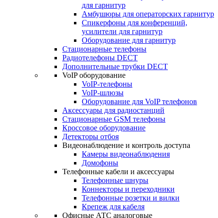
для гарнитур
Амбушюры для операторских гарнитур
Cпикерфоны для конференций,
усилители для гарнитур
Оборудование для гарнитур
Стационарные телефоны
Радиотелефоны DECT
Дополнительные трубки DECT
VoIP оборудование
VoIP-телефоны
VoIP-шлюзы
Оборудование для VoIP телефонов
Аксессуары для радиостанций
Стационарные GSM телефоны
Кроссовое оборудование
Детекторы отбоя
Видеонаблюдение и контроль доступа
Камеры видеонаблюдения
Домофоны
Телефонные кабели и аксессуары
Телефонные шнуры
Коннекторы и переходники
Телефонные розетки и вилки
Крепеж для кабеля
Офисные АТС аналоговые