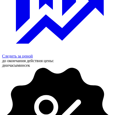
Следить за ценой
до окончания действия цены:
дни
часы
мин
сек