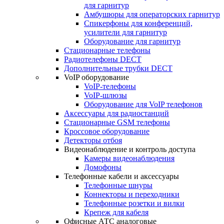
для гарнитур
Амбушюры для операторских гарнитур
Cпикерфоны для конференций,
усилители для гарнитур
Оборудование для гарнитур
Стационарные телефоны
Радиотелефоны DECT
Дополнительные трубки DECT
VoIP оборудование
VoIP-телефоны
VoIP-шлюзы
Оборудование для VoIP телефонов
Аксессуары для радиостанций
Стационарные GSM телефоны
Кроссовое оборудование
Детекторы отбоя
Видеонаблюдение и контроль доступа
Камеры видеонаблюдения
Домофоны
Телефонные кабели и аксессуары
Телефонные шнуры
Коннекторы и переходники
Телефонные розетки и вилки
Крепеж для кабеля
Офисные АТС аналоговые