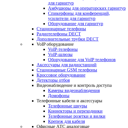
для гарнитур
Амбушюры для операторских гарнитур
Cпикерфоны для конференций,
усилители для гарнитур
Оборудование для гарнитур
Стационарные телефоны
Радиотелефоны DECT
Дополнительные трубки DECT
VoIP оборудование
VoIP-телефоны
VoIP-шлюзы
Оборудование для VoIP телефонов
Аксессуары для радиостанций
Стационарные GSM телефоны
Кроссовое оборудование
Детекторы отбоя
Видеонаблюдение и контроль доступа
Камеры видеонаблюдения
Домофоны
Телефонные кабели и аксессуары
Телефонные шнуры
Коннекторы и переходники
Телефонные розетки и вилки
Крепеж для кабеля
Офисные АТС аналоговые