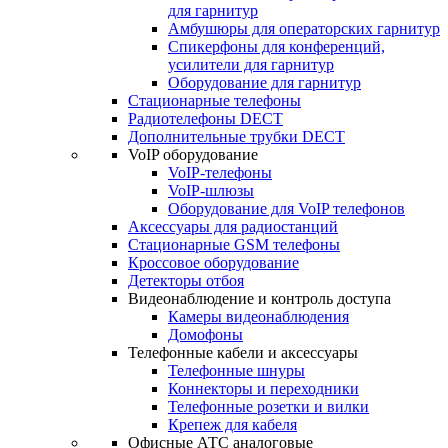
для гарнитур
Амбушюры для операторских гарнитур
Cпикерфоны для конференций,
усилители для гарнитур
Оборудование для гарнитур
Стационарные телефоны
Радиотелефоны DECT
Дополнительные трубки DECT
VoIP оборудование
VoIP-телефоны
VoIP-шлюзы
Оборудование для VoIP телефонов
Аксессуары для радиостанций
Стационарные GSM телефоны
Кроссовое оборудование
Детекторы отбоя
Видеонаблюдение и контроль доступа
Камеры видеонаблюдения
Домофоны
Телефонные кабели и аксессуары
Телефонные шнуры
Коннекторы и переходники
Телефонные розетки и вилки
Крепеж для кабеля
Офисные АТС аналоговые