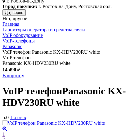
г.
Ростов-на-Дону
Город покупки:
г. Ростов-на-Дону, Ростовская обл.
Да, верно
Нет, другой
Главная
Гарнитуры оператора и средства связи
VoIP оборудование
VoIP-телефоны
Panasonic
VoIP телефон Panasonic KX-HDV230RU white
VoIP телефон
Panasonic KX-HDV230RU white
14 490
₽
В корзину
VoIP телефон
Panasonic KX-
HDV230RU
white
5.0
1 отзыв
1